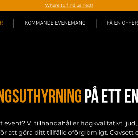
Where to find us next!
R
KOMMANDE EVENEMANG
FÅ EN OFFER
ngsuthyrning
på ett e
t event? Vi tillhandahåller högkvalitativt ljud
r att göra ditt tillfälle oförglömligt. Oavsett 