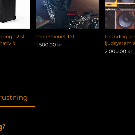
isning
Snabbvisning
Snabb
ning - 2 st
Professionell DJ
Grundlägga
tativ &
ljudsystem a
Pris
1 500,00 kr
Pris
2 000,00 kr
rustning
g?