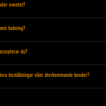
nder eventet?
ekniker på plats för att hjälpa till med ljud, belysning ell
r att ditt evenemang går smidigt.
 min bokning?
fram till [infoga tidsram] före ditt evenemang, beroende
möjligt för att göra justeringar.
accepterar du?
 via kredit-/betalkort, banköverföringar och onlinebeta
 att säkra din bokning.
 stora beställningar eller återkommande kunder?
massbeställningar, långtidsanställningar och återkomman
åra specialerbjudanden.