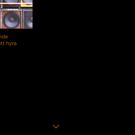
visning
nde
tt hyra