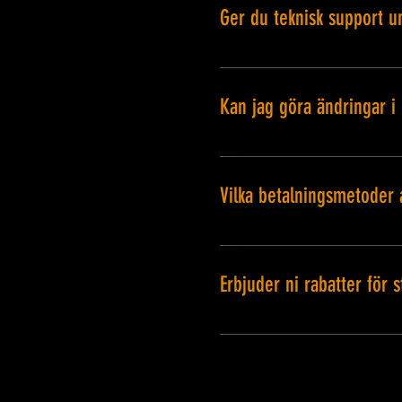
Ger du teknisk support u
Ja, vi kan tillhandahålla t
avgift. Detta säkerställe
Kan jag göra ändringar i
Du kan ändra din bokning 
Kontakta oss så snart som 
Vilka betalningsmetoder 
Vi accepterar betalningar
deposition kan krävas för
Erbjuder ni rabatter för
Ja! Vi ger rabatter för 
för att lära dig mer om v