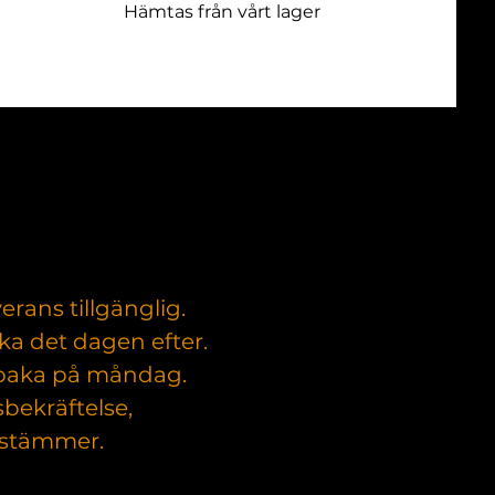
Hämtas från vårt lager
rans tillgänglig.
ka det dagen efter.
lbaka på måndag.
bekräftelse,
a stämmer.