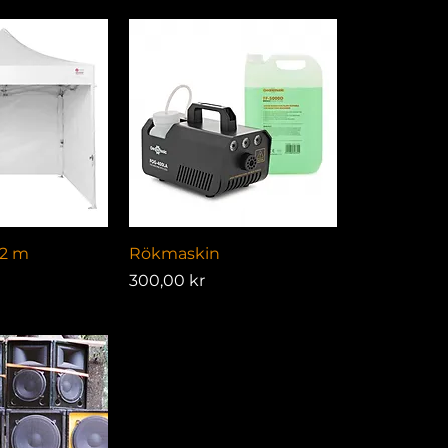
visning
Snabbvisning
 2 m
Rökmaskin
Pris
300,00 kr