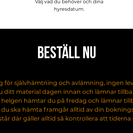
Välj vad du behöver och dina
hyresdatum.
BESTÄLL NU
ig för självhämtning och avlämning, ingen leve
ditt material dagen innan och lämnar tillba
r helgen hämtar du på fredag och lämnar til
 du ska hämta framgår alltid av din boknings
tår där gäller alltid så kontrollera att tidern