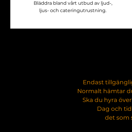
Bläddra bland vårt utbud av ljud-,
ljus- och cateringutrustning.
Endast tillgängl
Normalt hämtar du 
Ska du hyra öve
Dag och tid
det som s