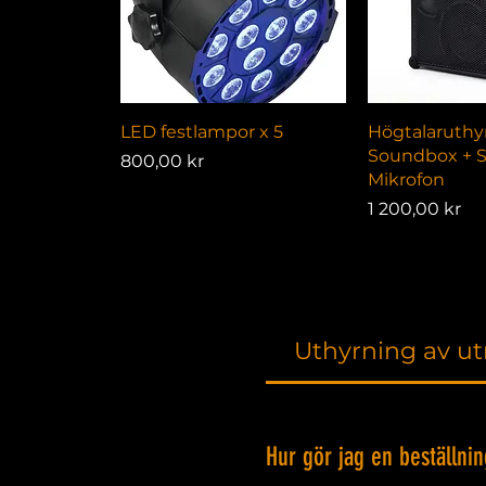
Snabbvisning
Snabbv
LED festlampor x 5
Högtalaruthyr
Soundbox + S
Pris
800,00 kr
Mikrofon
Pris
1 200,00 kr
Uthyrning av ut
Hur gör jag en beställnin