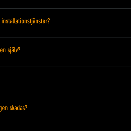
r online och beställa direkt via vår hemsida. Alternativt, 
era dina behov, så hjälper vi dig att välja rätt utrustning.
installationstjänster?
 installation och hämtning för din bekvämlighet. Meddela
ter vi logistiken. Ytterligare avgifter kan tillkomma be
en själv?
det kan du hämta utrustningen på vår plats. Vi ger väg
! Du kan hyra utrustning för en dag, helg eller längre. Låt
lgodoser vi dina behov.
gen skadas?
änder. Om utrustningen är skadad, vänligen meddela oss
- eller utbyteskostnader tillkomma, enligt beskrivningen