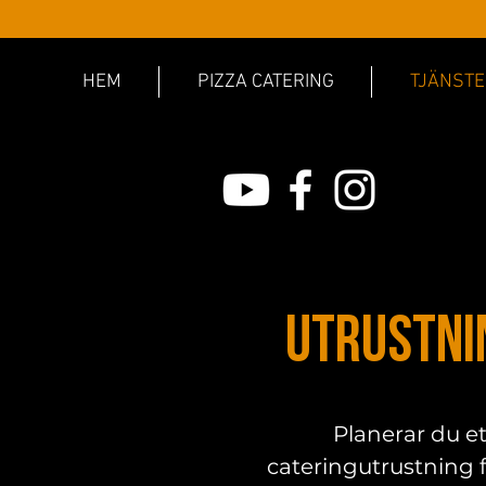
HEM
PIZZA CATERING
TJÄNSTE
Utrustni
Planerar du et
cateringutrustning fö