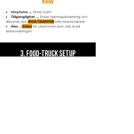
krav
Utrymme
→
Minst 2x2m
Tillgänglighet
→
Enkel lastning/avlastning och
åtkomst, dvs.
INGA TRAPPOR
eller branta backar
Hiss
→
Krävs
för utrymmen som inte är på
bottenvåningen
3. Food-truck setup