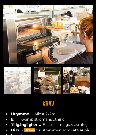
krav
Utrymme
→ Minst 2x2m
El
→ 16-amp strömanslutning
Tillgänglighet
→ Enkel lastning/avlastning
Hiss
→
Krävs
för utrymmen som
inte är på