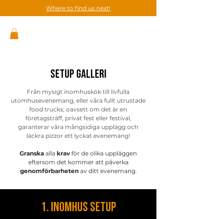
Where to find us next!
Setup Galleri
Från mysigt inomhuskök till livfulla
utomhusevenemang, eller våra fullt utrustade
food trucks; oavsett om det är en
företagsträff, privat fest eller festival,
garanterar våra mångsidiga upplägg och
läckra pizzor ett lyckat evenemang!
Granska
alla
krav
för de olika uppläggen
eftersom det kommer att påverka
genomförbarheten
av ditt evenemang.
1. Inomhus setup