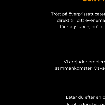
Trött på överprissatt cat
direkt till ditt evenem
företagslunch, bröllop
Vi erbjuder problem
sammankomster. Oavsett 
Letar du efter en 
kontorsluncher och