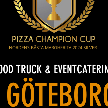
NORDENS BÄSTA MARGHERITA 2024 SILVER
OOD TRUCK & EVENTCATERI
I GÖTEBOR