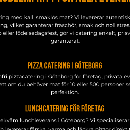
ering med kall, smaklös mat? Vi levererar autenti
ang, vilket garanterar fräschör, smak och noll stre
 eller födelsedagsfest, gör vi catering enkelt, pris
garanterat.
Pizza Catering i Göteborg
fri pizzacatering i Göteborg för företag, privata
om du behöver mat för 10 eller 500 personer ser vi 
perfektion.
Lunchcatering för företag
bekväm lunchleverans i Göteborg? Vi specialiserar
 levererar färska, varma och läckra pizzor direkt ti