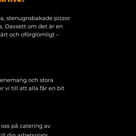
ska, stenugnsbakade pizzor
ss. Oavsett om det är en
värt och oförglömligt –
 evenemang och stora
till att alla får en bit
 oss på catering av
ll din arbetsplats.