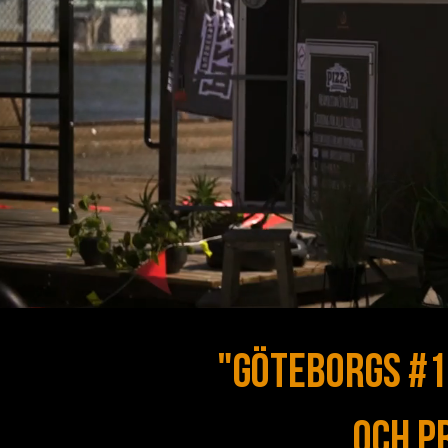
"Göteborgs #1
och p