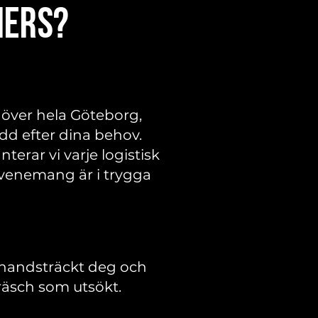
hers?
 över hela Göteborg,
ydd efter dina behov.
erar vi varje logistisk
 evenemang är i trygga
, handsträckt deg och
 fräsch som utsökt.