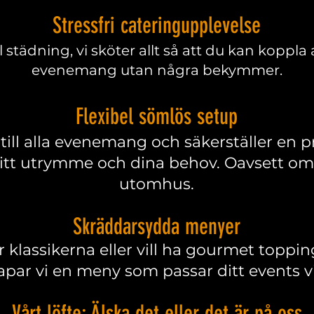
Stressfri cateringupplevelse
ll städning, vi sköter allt så att du kan koppla
evenemang utan några bekymmer.
Flexibel sömlös setup
till alla evenemang och säkerställer en p
itt utrymme och dina behov. Oavsett om 
utomhus.
Skräddarsydda menyer
 klassikerna eller vill ha gourmet topp
apar vi en meny som passar ditt events vi
Vårt löfte: Älska det eller det är på oss