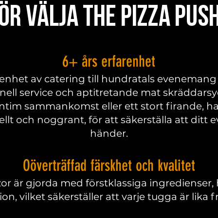
ör välja The Pizza Pus
6+ års erfarenhet
renhet av catering till hundratals evenemang
onell service och aptitretande mat skräddars
ntim sammankomst eller ett stort firande, hant
lt och noggrant, för att säkerställa att ditt
händer.
Oöverträffad färskhet och kvalitet
zor är gjorda med förstklassiga ingredienser
ion, vilket säkerställer att varje tugga är lika