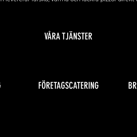
VÅRA TJÄNSTER
LÄS MER
G
FÖRETAGSCATERING
BR
LÄS MER