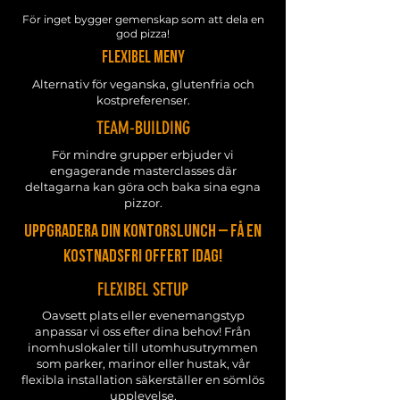
För inget bygger gemenskap som att dela en
god pizza!
FLEXIBEL MENY
Alternativ för veganska, glutenfria och
kostpreferenser.
TEAM-BUILDING
För mindre grupper erbjuder vi
engagerande masterclasses där
deltagarna kan göra och baka sina egna
pizzor.
Uppgradera din kontorslunch – få en
kostnadsfri offert idag!
FLEXIBEL SETUP
Oavsett plats eller evenemangstyp
anpassar vi oss efter dina behov! Från
inomhuslokaler till utomhusutrymmen
som parker, marinor eller hustak, vår
flexibla installation säkerställer en sömlös
upplevelse.