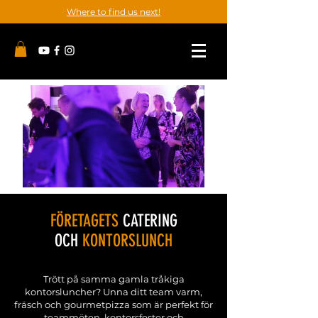
Where to find us next!
FÖRETAGETS
CATERING
OCH
KONTORSLUNCH
Trött på samma gamla tråkiga
kontorsluncher? Unna ditt team varm,
fräsch och gourmetpizza som är perfekt för
teammöten, kontorsfester och