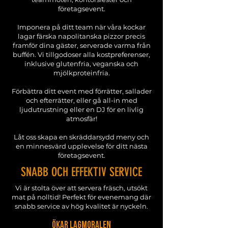
företagsevent.
Imponera på ditt team när våra kockar
lagar färska napolitanska pizzor precis
framför dina gäster, serverade varma från
buffén. Vi tillgodoser alla kostpreferenser,
inklusive glutenfria, veganska och
mjölkproteinfria.
Förbättra ditt event med förrätter, sallader
och efterrätter, eller gå all-in med
ljudutrustning eller en DJ för en livlig
atmosfär!
Låt oss skapa en skräddarsydd meny och
en minnesvärd upplevelse för ditt nästa
företagsevent.
SNABB OCH EFFEKTIV SERVICE
Vi är stolta över att servera fräsch, utsökt
mat på nolltid! Perfekt för evenemang där
snabb service av hög kvalitet är nyckeln.
ÖKAR LAGMORALEN