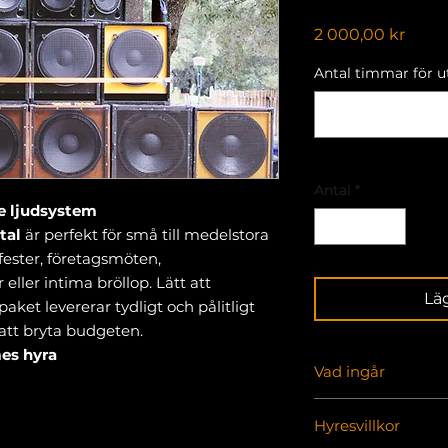
Pris
2 000,00 kr
Antal timmar för ut
Antal
*
e ljudsystem
tal
är perfekt för små till medelstora
ster, företagsmöten,
er intima bröllop. Lätt att
Lä
aket levererar tydligt och pålitligt
att bryta budgeten.
mes hyra
Vad ingår
Vad ingår i paket
Hyresvillkor
Högtalare: