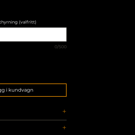
hyrning (valfritt)
0/500
gg i kundvagn
et?