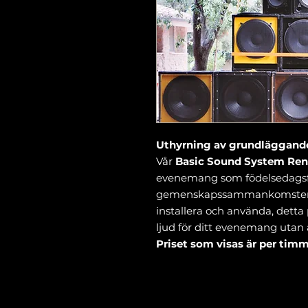
Uthyrning av grundläggand
Vår
Basic Sound System Ren
evenemang som födelsedagsfe
gemenskapssammankomster ell
installera och använda, detta p
ljud för ditt evenemang utan 
Priset som visas är per tim