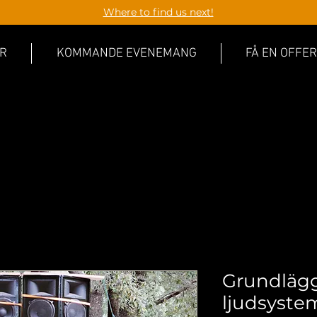
Where to find us next!
R
KOMMANDE EVENEMANG
FÅ EN OFFER
Grundläg
ljudsystem