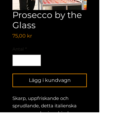
Prosecco by the
Glass
Pris
75,00 kr
Antal
*
Lägg i kundvagn
Skarp, uppfriskande och
sprudlande, detta italienska
mousserande vin erbjuder
delikata toner av grönt äpple,
päron och citrus. Perfekt för att
rosta eller dricka vid alla