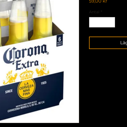
Pris
59,00 kr
Antal
*
Lä