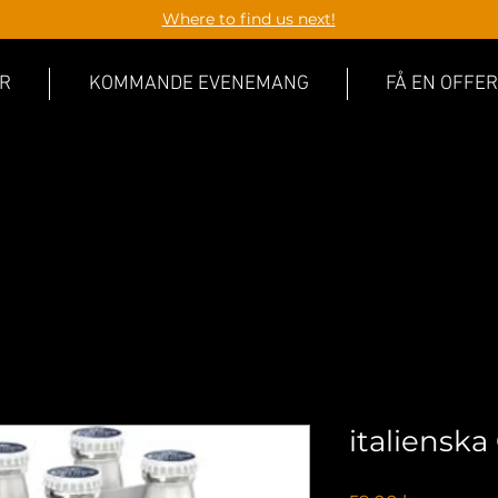
Where to find us next!
R
KOMMANDE EVENEMANG
FÅ EN OFFER
italienska