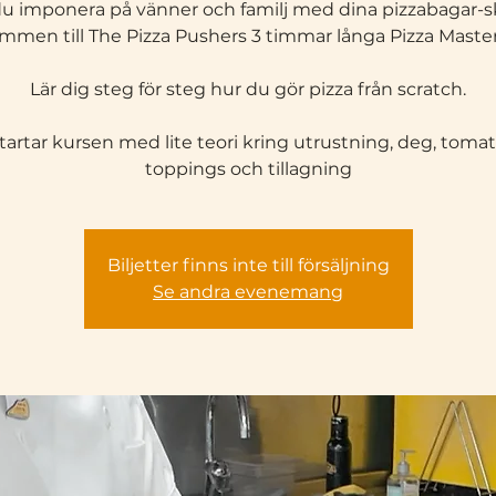
 du imponera på vänner och familj med dina pizzabagar-sk
mmen till The Pizza Pushers 3 timmar långa Pizza Master
Lär dig steg för steg hur du gör pizza från scratch.
startar kursen med lite teori kring utrustning, deg, tomat
toppings och tillagning
Biljetter finns inte till försäljning
Se andra evenemang