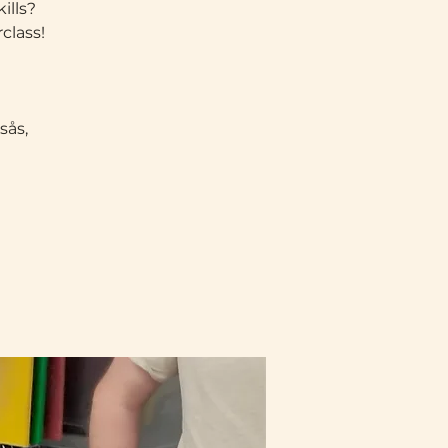
ills?
class!
sås,