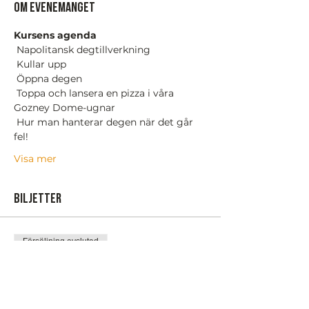
Om evenemanget
Kursens agenda
 Napolitansk degtillverkning
 Kullar upp
 Öppna degen
 Toppa och lansera en pizza i våra 
Gozney Dome-ugnar
 Hur man hanterar degen när det går 
fel!
Visa mer
Biljetter
Försäljning avslutad
Biljettyp
Pizza Masterclass 3 timmar
Mer information