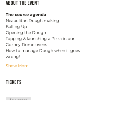
About the event
The course agenda
Neapolitan Dough making
Balling Up
Opening the Dough
Topping & launching a Pizza in our 
Gozney Dome ovens
How to manage Dough when it goes 
wrong!
Show More
Tickets
Sale ended
Ticket type
Pizza Masterclass 3 hours
More info